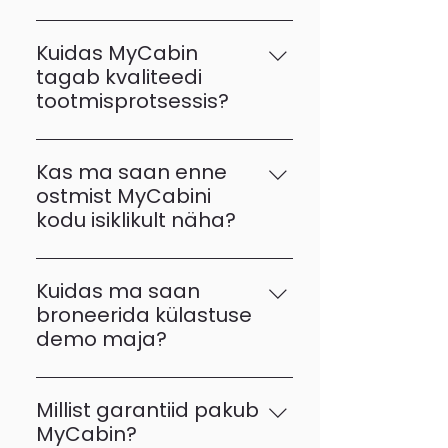
konsulteerida meie
Meie majad on valmistatud
meeskonnaga.
kõrgekvaliteedilistest puidust
Kuidas MyCabin
raamidest, jätkusuutlikest
tagab kvaliteedi
soojustusmaterjalidest ja
tootmisprotsessis?
kaasaegsetest, vastupidavatest
Iga kodu ehitatakse meie
viimistlusmaterjalidest.
tipptasemel tehases rangete
Kas ma saan enne
kvaliteedikontrolli protsesside
ostmist MyCabini
järgi, tagades täpsuse ja
kodu isiklikult näha?
vastupidavuse.
Jah, demo-majad on saadaval
võtmeturgudel, sealhulgas Balti
Kuidas ma saan
riikides ja peagi ka Saksamaal,
broneerida külastuse
Poolas ja Skandinaavias.
demo maja?
Jälgige meie sotsiaalmeedia
kontosid, et teada saada
Millist garantiid pakub
värskemate kliendipäeva
MyCabin?