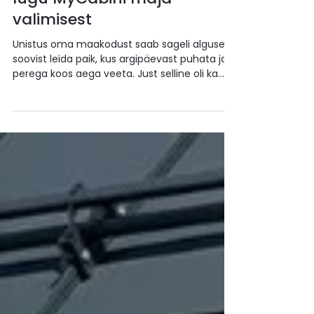
Jul 3
Maakodu kogu perele – Ave
lugu MyCabini maja
valimisest
Unistus oma maakodust saab sageli alguse
soovist leida paik, kus argipäevast puhata ja
perega koos aega veeta. Just selline oli ka
Ave lugu. Otsides funktsionaalset ja
kvaliteetset lahendust maamaja jaoks, leidis
ta MyCabini Milla 47 maja, millest on
tänaseks saanud kogu pere
lemmikpuhkepaik. Palusime Avel jagada oma
kogemust – alates esimesest mõttest
suvemaja soetada kuni eluni MyCabini majas.