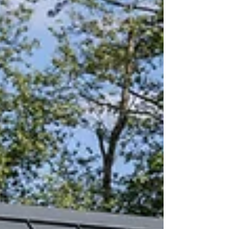
Kutsusime neid rääkima rohkem oma
teekonnast oma MyCabini majani.