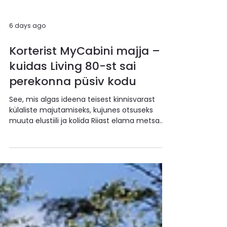
6 days ago
Korterist MyCabini majja –
kuidas Living 80-st sai
perekonna püsiv kodu
See, mis algas ideena teisest kinnisvarast
külaliste majutamiseks, kujunes otsuseks
muuta elustiili ja kolida Riiast elama metsa
rüppe. Juba esimestel päevadel MyCabin
Living 80 majas mõistis pere, et
linnakorterisse tagasi enam ei taha. Rahu,
avaruse tunne ja elu looduse lähedal
osutusidki just selleks, mida nad olid otsinud.