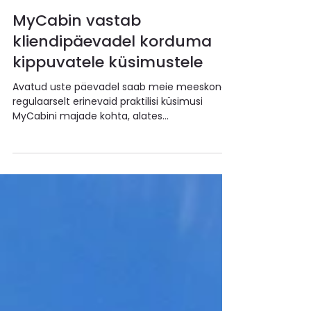
Jun 19
MyCabin vastab
kliendipäevadel korduma
kippuvatele küsimustele
Avatud uste päevadel saab meie meeskond
regulaarselt erinevaid praktilisi küsimusi
MyCabini majade kohta, alates
kohandamisvõimalustest ja