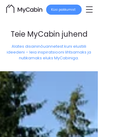
Küsi pakkumist
Teie MyCabin juhend
Alates disaininõuannetest kuni elustiili
ideedeni – leia inspiratsiooni lihtsamaks ja
nutikamaks eluks MyCabiniga.