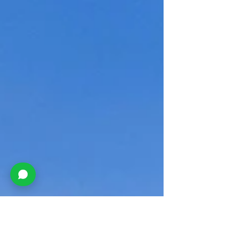
tarnetähtaegadest kuni tehniliste lahenduste
ja igapäevaeluni MyCabini kodus. Aitamaks nii
neid, kes alles kaaluvad MyCabini maja
omanikuks saamist, kui ka neid, kes on juba
lõpliku otsuse tegemisele väga lähedal,
oleme kogunud kokku küsimused, mis
kliendipäevadel kõige sagedamini kõlavad.
Kas MyCabini maju on võimalik kohandada
vastavalt