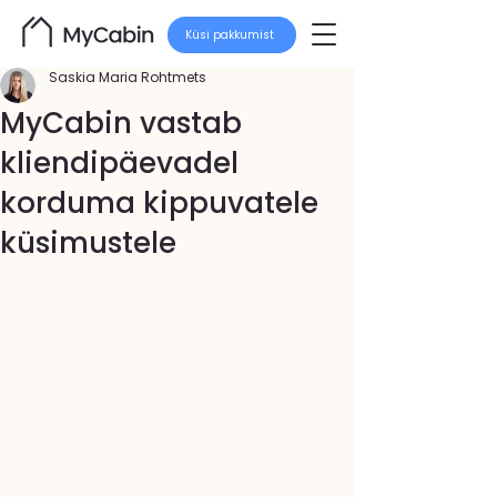
Küsi pakkumist
Saskia Maria Rohtmets
MyCabin vastab
kliendipäevadel
korduma kippuvatele
küsimustele