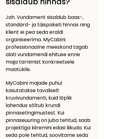
sisaldub hinnas?
Jah. Vundament sisaldub baas-, 
standard- ja täispaketi hinnas ning 
klient ei pea seda eraldi 
organiseerima. MyCabini 
professionaalne meeskond tagab 
alati vundamendi ehituse enne 
maja tarnimist konkreetsele 
maatükile.
MyCabini majade puhul 
kasutatakse tavaliselt 
kruvivundamenti, kuid lõplik 
lahendus sõltub krundi 
pinnasetingimustest. Kui 
pinnaseuuring on juba tehtud, saab 
projektiga kiiremini edasi liikuda. Kui 
seda pole tehtud, soovitame seda 