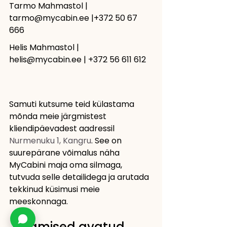
Tarmo Mahmastol | 
tarmo@mycabin.ee
 |+372 50 67 
666
Helis Mahmastol | 
helis@mycabin.ee
 | +372 56 611 612
Samuti kutsume teid külastama 
mõnda meie järgmistest 
kliendipäevadest aadressil 
Nurmenuku 1, Kangru
. See on 
suurepärane võimalus näha 
MyCabini maja oma silmaga, 
tutvuda selle detailidega ja arutada 
tekkinud küsimusi meie 
meeskonnaga.
Järgmised avatud 