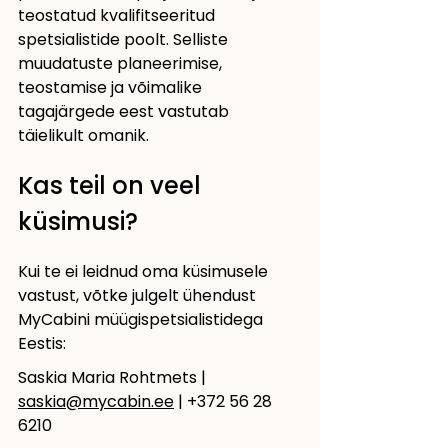
teostatud kvalifitseeritud 
spetsialistide poolt. Selliste 
muudatuste planeerimise, 
teostamise ja võimalike 
tagajärgede eest vastutab 
täielikult omanik.
Kas teil on veel 
küsimusi?
Kui te ei leidnud oma küsimusele 
vastust, võtke julgelt ühendust 
MyCabini müügispetsialistidega 
Eestis:
Saskia Maria Rohtmets | 
saskia@mycabin.ee
 | +372 56 28 
6210