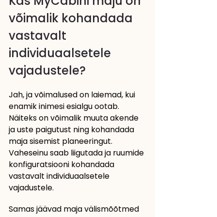
Kas MyCabini maju on 
võimalik kohandada 
vastavalt 
individuaalsetele 
vajadustele?
Jah, ja võimalused on laiemad, kui 
enamik inimesi esialgu ootab. 
Näiteks on võimalik muuta akende 
ja uste paigutust ning kohandada 
maja sisemist planeeringut. 
Vaheseinu saab liigutada ja ruumide 
konfiguratsiooni kohandada 
vastavalt individuaalsetele 
vajadustele.
Samas jäävad maja välismõõtmed 