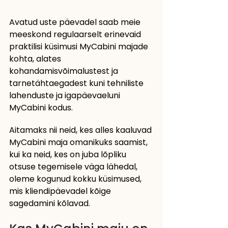
Avatud uste päevadel saab meie 
meeskond regulaarselt erinevaid 
praktilisi küsimusi MyCabini majade 
kohta, alates 
kohandamisvõimalustest ja 
tarnetähtaegadest kuni tehniliste 
lahenduste ja igapäevaeluni 
MyCabini kodus.
Aitamaks nii neid, kes alles kaaluvad 
MyCabini maja omanikuks saamist, 
kui ka neid, kes on juba lõpliku 
otsuse tegemisele väga lähedal, 
oleme kogunud kokku küsimused, 
mis kliendipäevadel kõige 
sagedamini kõlavad.